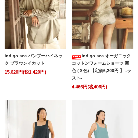
indigo sea バンブーハイネッ
indigo sea オーガニック
ク ブラウンイカット
コットンワォームショーツ 新
色 (３色) 【定価6,200円 】 -ラ
15,620円(税1,420円)
スト-
4,466円(税406円)