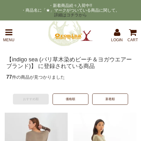
・新着商品続々入荷中!!
・商品名に「★」マークがついている商品に関して。
詳細はコチラから
MENU
LOGIN
CART
【indigo sea (バリ草木染めビーチ＆ヨガウエアー
ブランド)】 に登録されている商品
77
件の商品が見つかりました
おすすめ順
価格順
新着順