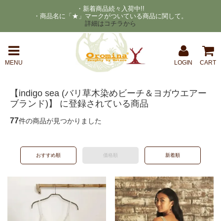
・新着商品続々入荷中!!
・商品名に「★」マークがついている商品に関して。
詳細はコチラから
MENU
LOGIN
CART
【indigo sea (バリ草木染めビーチ＆ヨガウエアー
ブランド)】 に登録されている商品
77
件の商品が見つかりました
おすすめ順
価格順
新着順