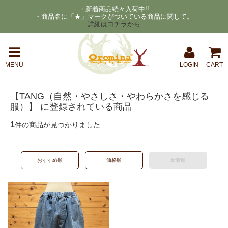
・新着商品続々入荷中!!
・商品名に「★」マークがついている商品に関して。
詳細はコチラから
MENU
LOGIN
CART
【TANG（自然・やさしさ・やわらかさを感じる
服）】 に登録されている商品
1
件の商品が見つかりました
おすすめ順
価格順
新着順