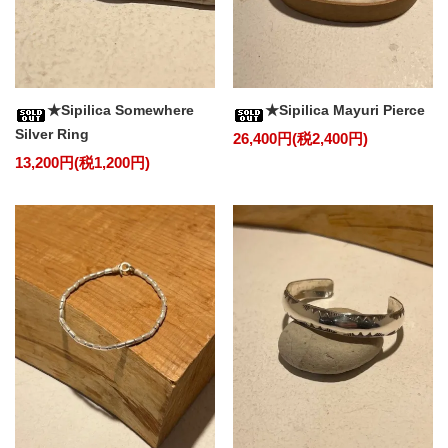
★Sipilica Somewhere
★Sipilica Mayuri Pierce
Silver Ring
26,400円(税2,400円)
13,200円(税1,200円)