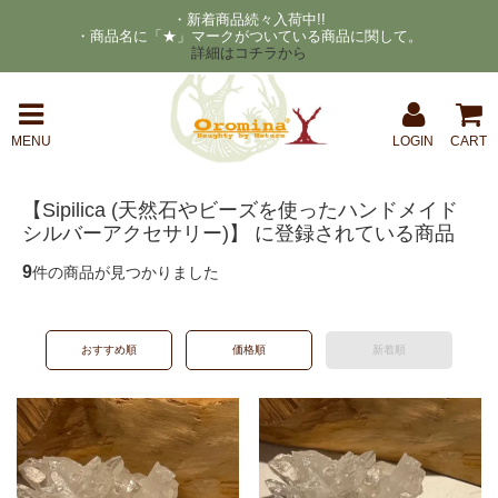
・新着商品続々入荷中!!
・商品名に「★」マークがついている商品に関して。
詳細はコチラから
MENU
LOGIN
CART
【Sipilica (天然石やビーズを使ったハンドメイド
シルバーアクセサリー)】 に登録されている商品
9
件の商品が見つかりました
おすすめ順
価格順
新着順