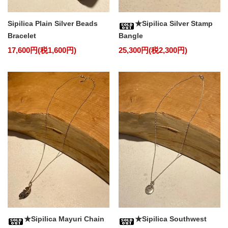
Sipilica Plain Silver Beads
★Sipilica Silver Stamp
Bracelet
Bangle
17,600円(税1,600円)
25,300円(税2,300円)
★Sipilica Mayuri Chain
★Sipilica Southwest