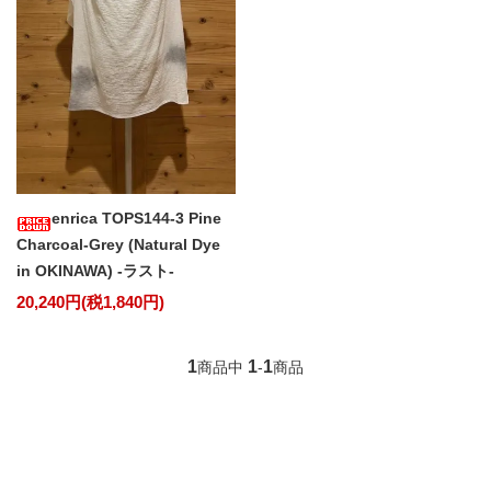
enrica TOPS144-3 Pine
Charcoal-Grey (Natural Dye
in OKINAWA) -ラスト-
20,240円(税1,840円)
1
1
1
商品中
-
商品