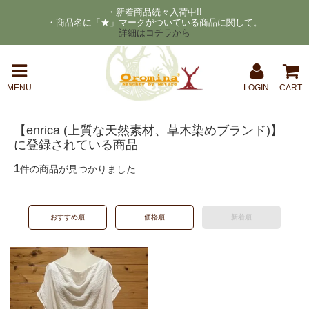
・新着商品続々入荷中!!
・商品名に「★」マークがついている商品に関して。
詳細はコチラから
MENU
LOGIN
CART
【enrica (上質な天然素材、草木染めブランド)】
に登録されている商品
1
件の商品が見つかりました
おすすめ順
価格順
新着順