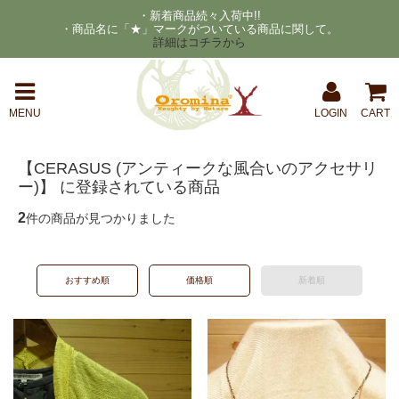
・新着商品続々入荷中!!
・商品名に「★」マークがついている商品に関して。
詳細はコチラから
MENU
LOGIN
CART
【CERASUS (アンティークな風合いのアクセサリ
ー)】 に登録されている商品
2
件の商品が見つかりました
おすすめ順
価格順
新着順