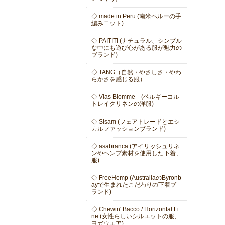
◇ made in Peru (南米ペルーの手
編みニット)
◇ PAITITI (ナチュラル、シンプル
な中にも遊び心がある服が魅力の
ブランド)
◇ TANG（自然・やさしさ・やわ
らかさを感じる服）
◇ Vlas Blomme (ベルギーコル
トレイクリネンの洋服)
◇ Sisam (フェアトレードとエシ
カルファッションブランド)
◇ asabranca (アイリッシュリネ
ンやヘンプ素材を使用した下着、
服)
◇ FreeHemp (AustraliaのByronb
ayで生まれたこだわりの下着ブ
ランド)
◇ Chewin' Bacco / Horizontal Li
ne (女性らしいシルエットの服、
ヨガウエア)