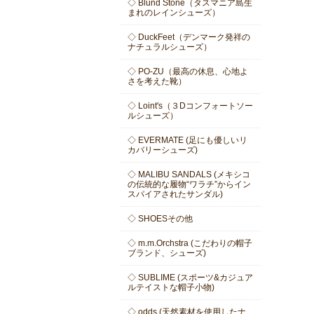
◇ Blund Stone（タスマニア島生
まれのレインシューズ）
◇ DuckFeet（デンマーク発祥の
ナチュラルシューズ）
◇ PO-ZU（最高の休息、心地よ
さを考えた靴）
◇ Loint's（３Dコンフォートソー
ルシューズ）
◇ EVERMATE (足にも優しいリ
カバリーシューズ)
◇ MALIBU SANDALS (メキシコ
の伝統的な履物“ワラチ”からイン
スパイアされたサンダル)
◇ SHOESその他
◇ m.m.Orchstra (こだわりの帽子
ブランド、シューズ)
◇ SUBLIME (スポーツ&カジュア
ルテイストな帽子小物)
◇ odds (天然素材を使用したナ