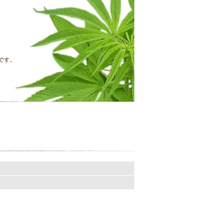
です。
。