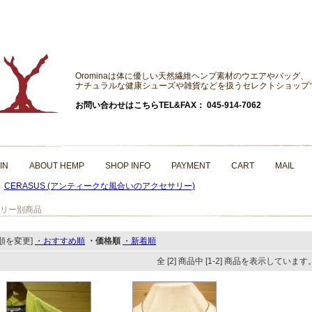
Orominaは体に優しい天然繊維ヘンプ素材のウエアやバッグ、
ナチュラルな健康シューズや雑貨などを扱うセレクトショップ
お問い合わせはこちらTEL&FAX： 045-914-7062
IN
ABOUT HEMP
SHOP INFO
PAYMENT
CART
MAIL
CERASUS (アンティークな風合いのアクセサリー)
＞
リー別商品
順を変更]
・おすすめ順
・価格順
・新着順
全 [2] 商品中 [1-2] 商品を表示しています