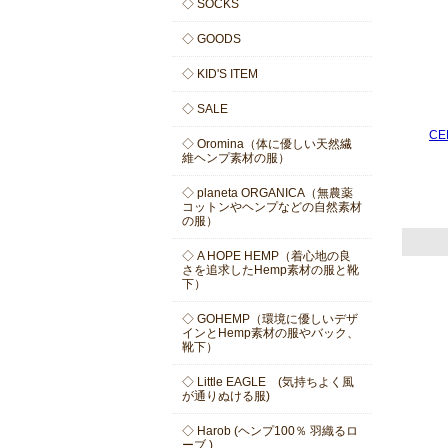
◇ SOCKS
◇ GOODS
◇ KID'S ITEM
◇ SALE
CE
◇ Oromina（体に優しい天然繊
維ヘンプ素材の服）
◇ planeta ORGANICA（無農薬
コットンやヘンプなどの自然素材
の服）
◇ A HOPE HEMP（着心地の良
さを追求したHemp素材の服と靴
下）
◇ GOHEMP（環境に優しいデザ
インとHemp素材の服やバック、
靴下）
◇ Little EAGLE (気持ちよく風
が通りぬける服)
◇ Harob (ヘンプ100％ 羽織るロ
ーブ )