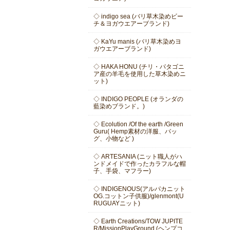
◇ indigo sea (バリ草木染めビー
チ＆ヨガウエアーブランド)
◇ KaYu manis (バリ草木染めヨ
ガウエアーブランド)
◇ HAKA HONU (チリ・パタゴニ
ア産の羊毛を使用した草木染めニ
ット)
◇ INDIGO PEOPLE (オランダの
藍染めブランド。)
◇ Ecolution /Of the earth /Green
Guru( Hemp素材の洋服、バッ
グ、小物など )
◇ ARTESANIA (ニット職人がハ
ンドメイドで作ったカラフルな帽
子、手袋、マフラー)
◇ INDIGENOUS(アルパカニット
OG.コットン子供服)/glenmont(U
RUGUAYニット)
◇ Earth Creations/TOW JUPITE
R/MissionPlayGround (ヘンプコ