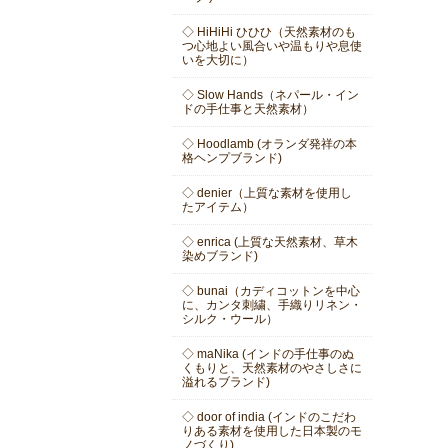
◇ HiHiHi ひひひ（天然素材のも
つ心地よい風合いや温もりや息使
いを大切に）
◇ Slow Hands（ネパール・イン
ドの手仕事と天然素材）
◇ Hoodlamb (オランダ発祥の本
格ヘンプブランド)
◇ denier（上質な素材を使用し
たアイテム）
◇ enrica (上質な天然素材、草木
染めブランド)
◇ bunai（カディコットンを中心
に、カンタ刺繍、手織りリネン・
シルク・ウール）
◇ maNika (インドの手仕事のぬ
くもりと、天然素材のやさしさに
溢れるブランド)
◇ door of india (インドのこだわ
りある素材を使用した日本製のモ
ノづくり)