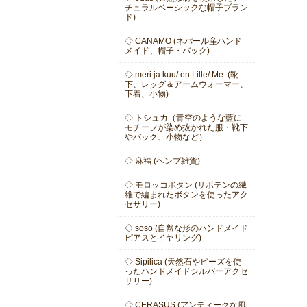
チュラルベーシックな帽子ブラン
ド)
◇ CANAMO (ネパール産ハンド
メイド、帽子・バック)
◇ meri ja kuu/ en Lille/ Me. (靴
下、レッグ＆アームウォーマー、
下着、小物)
◇ トシュカ（青空のような藍に
モチーフが染め抜かれた服・靴下
やバック、小物など）
◇ 麻福 (ヘンプ雑貨)
◇ モロッコボタン (サボテンの繊
維で編まれたボタンを使ったアク
セサリー)
◇ soso (自然な形のハンドメイド
ピアスとイヤリング)
◇ Sipilica (天然石やビーズを使
ったハンドメイドシルバーアクセ
サリー)
◇ CERASUS (アンティークな風