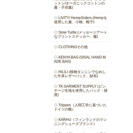
ットン/オーガニックコットンの
服・子供服)
◇ LIVITY/ HempSisters (Hempを
使用した服、小物、帽子)
◇ Slow Turtle (メッセージアート
なプリントステッカー、服)
◇ CLOTHINGその他
◇ KENYA BAG (SISAL HAND M
ADE BAG)
◇ HiLiLi (植物タンニンでなめし
た牛革レザーバック、財布)
◇ TK GARMENT SUPPLY (ビン
テージ生地を使用したバック・雑
貨)
◇ Trippen（人間工学に基づいた
ドイツの靴）
◇ KARHU（フィンランドのラン
ニングシューズブランド）