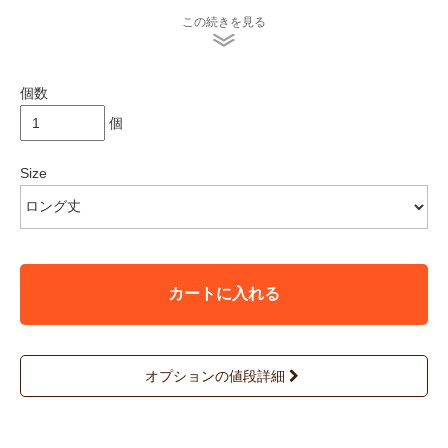
お使いのモニターで色合いが違って見えることがあります。
この続きを見る
又 手作業の工程上、染料による斑点・色ムラ・スジ・色の濃淡
等が出来てしまうことがあります。あらかじめご了承お願い致し
ます。
個数
＊indigo seaでは染めから色止めまですべてナチュラル素材を使
用していますので、
個
一般的な化学染料で染められた製品に比べて洗濯や日光に弱く、
使用を重ねるとともに、色が変化します。
自然な色落ちは草木染めならではの風合いとご理解いただき、そ
Size
の変化もまるごとおたのしみください。
３回目までは特に色落ちしやすいため、裏返して水で手洗いして
ください。
＊店頭販売も行っている為、在庫切れの場合がございます。
＊★マークが付いている商品は在庫切れとなっております。
お取り寄せをご希望の場合、通常通りカートに入れてお進み
カートに入れる
ください。
オプションの値段詳細