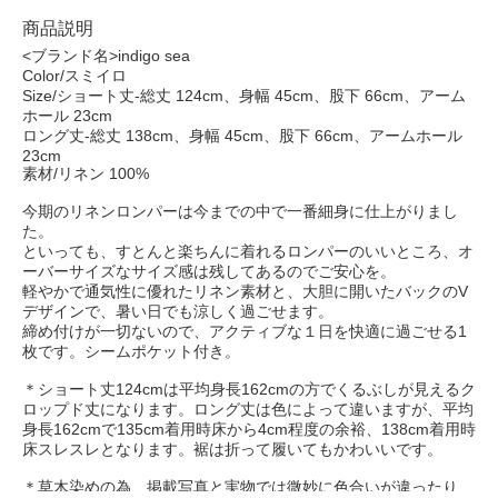
商品説明
<ブランド名>indigo sea
Color/スミイロ
Size/ショート丈-総丈 124cm、身幅 45cm、股下 66cm、アーム
ホール 23cm
ロング丈-総丈 138cm、身幅 45cm、股下 66cm、アームホール
23cm
素材/リネン 100%
今期のリネンロンパーは今までの中で一番細身に仕上がりまし
た。
といっても、すとんと楽ちんに着れるロンパーのいいところ、オ
ーバーサイズなサイズ感は残してあるのでご安心を。
軽やかで通気性に優れたリネン素材と、大胆に開いたバックのV
デザインで、暑い日でも涼しく過ごせます。
締め付けが一切ないので、アクティブな１日を快適に過ごせる1
枚です。シームポケット付き。
＊ショート丈124cmは平均身長162cmの方でくるぶしが見えるク
ロップド丈になります。ロング丈は色によって違いますが、平均
身長162cmで135cm着用時床から4cm程度の余裕、138cm着用時
床スレスレとなります。裾は折って履いてもかわいいです。
＊草木染めの為、掲載写真と実物では微妙に色合いが違ったり、