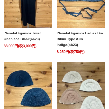
PlanetaOrganica Twist
PlanetaOrganica Ladies Bra
Onepiece Black(cc23)
Bikini Type /Silk
Indigo(bb23)
33,000円(税3,000円)
8,250円(税750円)