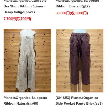
PlanetaOrganica Camisole
PlanetaOrganica Salopette
Bra Short Ribbon /Linen・
Ribbon Emerald(jj17)
Hemp Indigo(bb21)
33,000円(税3,000円)
7,700円(税700円)
PlanetaOrganica Salopette
(UNISEX) PlanetaOrganica
Ribbon Natural(aa68)
Side Pocket Pants Brick(ss3)