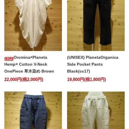
Oromina×Planeta
(UNISEX) PlanetaOrganica
Hemp× Cotton V-Neck
Side Pocket Pants
OnePiece 草木染め Brown
Black(cc17)
22,000円(税2,000円)
19,800円(税1,800円)