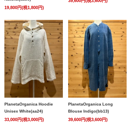
39,600円(税3,600円)
19,800円(税1,800円)
PlanetaOrganica Hoodie
PlanetaOrganica Long
Unisex White(aa24)
Blouse Indigo(bb13)
33,000円(税3,000円)
39,600円(税3,600円)