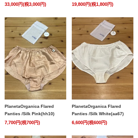
33,000円(税3,000円)
19,800円(税1,800円)
PlanetaOrganica Flared
PlanetaOrganica Flared
Panties /Silk Pink(hh10)
Panties /Silk White(aa67)
7,700円(税700円)
6,600円(税600円)