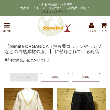
・新着商品続々入荷中!!
・商品名に「★」マークがついている商品に関して。
詳細はコチラから
MENU
LOGIN
CART
【planeta ORGANICA（無農薬コットンやヘンプ
などの自然素材の服）】 に登録されている商品
82
件の商品が見つかりました
おすすめ順
価格順
新着順