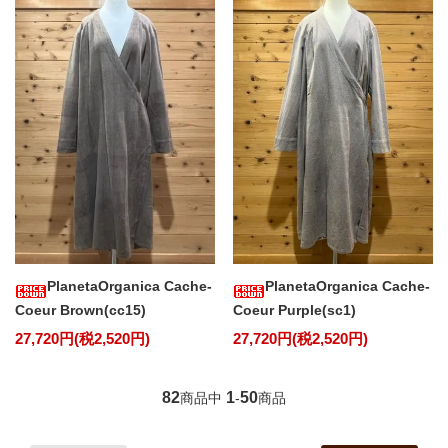
PlanetaOrganica Cache-
PlanetaOrganica Cache-
Coeur Brown(cc15)
Coeur Purple(sc1)
27,720円(税2,520円)
27,720円(税2,520円)
82
1
50
商品中
-
商品