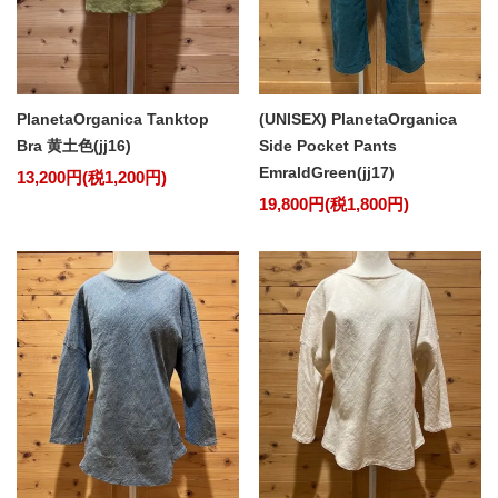
PlanetaOrganica Tanktop
(UNISEX) PlanetaOrganica
Bra 黄土色(jj16)
Side Pocket Pants
EmraldGreen(jj17)
13,200円(税1,200円)
19,800円(税1,800円)