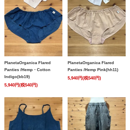
PlanetaOrganica Flared
PlanetaOrganica Flared
Panties /Hemp・Cotton
Panties /Hemp Pink(hh11)
Indigo(bb19)
5,940円(税540円)
5,940円(税540円)