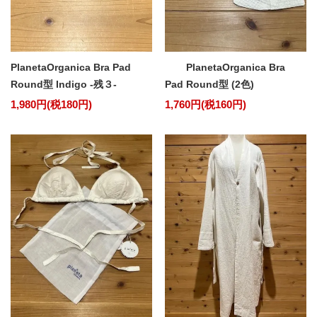
PlanetaOrganica Bra Pad
PlanetaOrganica Bra
Round型 Indigo -残３-
Pad Round型 (2色)
1,980円(税180円)
1,760円(税160円)