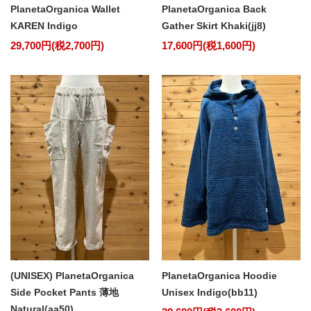
PlanetaOrganica Wallet
PlanetaOrganica Back
KAREN Indigo
Gather Skirt Khaki(jj8)
29,700円(税2,700円)
17,600円(税1,600円)
(UNISEX) PlanetaOrganica
PlanetaOrganica Hoodie
Side Pocket Pants 薄地
Unisex Indigo(bb11)
Natural(aa50)