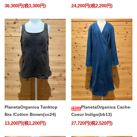
36,300円(税3,300円)
24,200円(税2,200円)
PlanetaOrganica Tanktop
PlanetaOrganica Cache-
Bra /Cotton Brown(cc24)
Coeur Indigo(bb13)
13,200円(税1,200円)
27,720円(税2,520円)