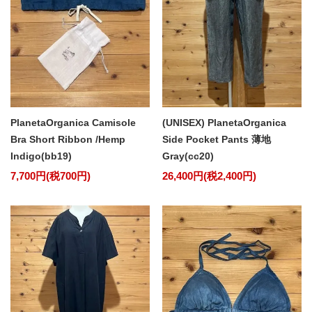
PlanetaOrganica Camisole
(UNISEX) PlanetaOrganica
Bra Short Ribbon /Hemp
Side Pocket Pants 薄地
Indigo(bb19)
Gray(cc20)
7,700円(税700円)
26,400円(税2,400円)