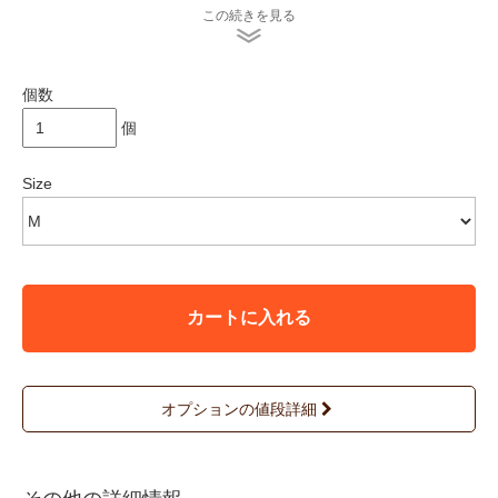
然な着こなしと動きやすさを提供してくれます。
この続きを見る
＊Indigo製品は、着用時の摩擦や汗でインディゴ染料が落ちやす
い為、白や淡色の物と重ねると色が移ってしまします。
バッグや靴、下着、椅子・ソファなどに色移りする可能性は高い
個数
です。ご注意下さい。
お洗濯の際は必ず単品洗い、又は色の濃い物と一緒に洗って下さ
個
い。濡れたまま放置すると他の物に色が移る可能性があります。
お気を付けください。
Size
＊店頭販売も行っている為、在庫切れの場合がございます。
＊★マークが付いている商品は在庫切れとなっております。
お取り寄せをご希望の場合、通常通りカートに入れてお進みく
ださい。
カートに入れる
オプションの値段詳細