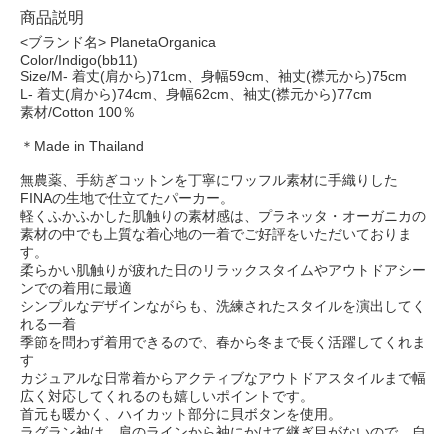
商品説明
<ブランド名> PlanetaOrganica
Color/Indigo(bb11)
Size/M- 着丈(肩から)71cm、身幅59cm、袖丈(襟元から)75cm
L- 着丈(肩から)74cm、身幅62cm、袖丈(襟元から)77cm
素材/Cotton 100％
＊Made in Thailand
無農薬、手紡ぎコットンを丁寧にワッフル素材に手織りした
FINAの生地で仕立てたパーカー。
軽くふかふかした肌触りの素材感は、プラネッタ・オーガニカの
素材の中でも上質な着心地の一着でご好評をいただいておりま
す。
柔らかい肌触りが疲れた日のリラックスタイムやアウトドアシー
ンでの着用に最適
シンプルなデザインながらも、洗練されたスタイルを演出してく
れる一着
季節を問わず着用できるので、春から冬まで長く活躍してくれま
す
カジュアルな日常着からアクティブなアウトドアスタイルまで幅
広く対応してくれるのも嬉しいポイントです。
首元も暖かく、ハイカット部分に貝ボタンを使用。
ラグラン袖は、肩のラインから袖にかけて継ぎ目がないので、自