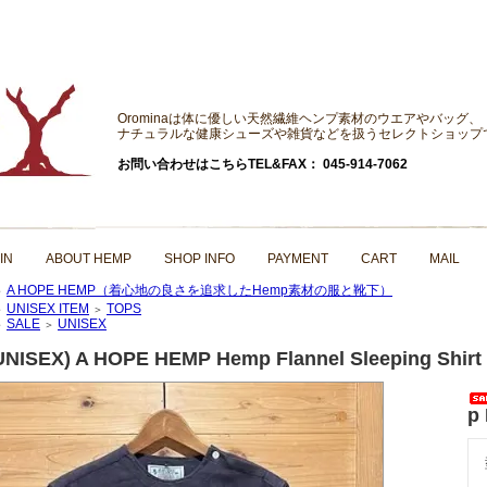
Orominaは体に優しい天然繊維ヘンプ素材のウエアやバッグ、
ナチュラルな健康シューズや雑貨などを扱うセレクトショップ
お問い合わせはこちらTEL&FAX： 045-914-7062
IN
ABOUT HEMP
SHOP INFO
PAYMENT
CART
MAIL
A HOPE HEMP（着心地の良さを追求したHemp素材の服と靴下）
＞
UNISEX ITEM
TOPS
＞
＞
SALE
UNISEX
＞
＞
UNISEX) A HOPE HEMP Hemp Flannel Sleeping Shirt
p 