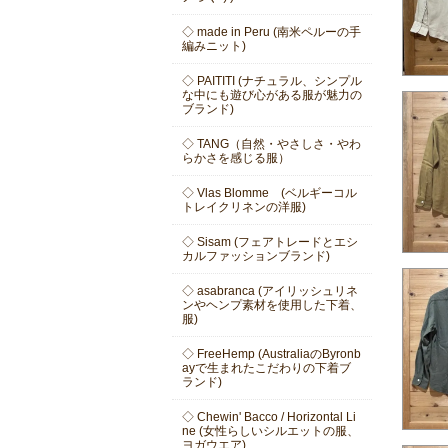
◇ made in Peru (南米ペルーの手
編みニット)
◇ PAITITI (ナチュラル、シンプル
な中にも遊び心がある服が魅力の
ブランド)
◇ TANG（自然・やさしさ・やわ
らかさを感じる服）
◇ Vlas Blomme (ベルギーコル
トレイクリネンの洋服)
◇ Sisam (フェアトレードとエシ
カルファッションブランド)
◇ asabranca (アイリッシュリネ
ンやヘンプ素材を使用した下着、
服)
◇ FreeHemp (AustraliaのByronb
ayで生まれたこだわりの下着ブ
ランド)
◇ Chewin' Bacco / Horizontal Li
ne (女性らしいシルエットの服、
ヨガウエア)