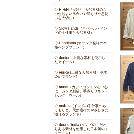
◇ HiHiHi ひひひ（天然素材のも
つ心地よい風合いや温もりや息使
いを大切に）
◇ Slow Hands（ネパール・イン
ドの手仕事と天然素材）
◇ Hoodlamb (オランダ発祥の本
格ヘンプブランド)
◇ denier（上質な素材を使用し
たアイテム）
◇ enrica (上質な天然素材、草木
染めブランド)
◇ bunai（カディコットンを中心
に、カンタ刺繍、手織りリネン・
シルク・ウール）
◇ maNika (インドの手仕事のぬ
くもりと、天然素材のやさしさに
溢れるブランド)
◇ door of india (インドのこだわ
りある素材を使用した日本製のモ
ノづくり)