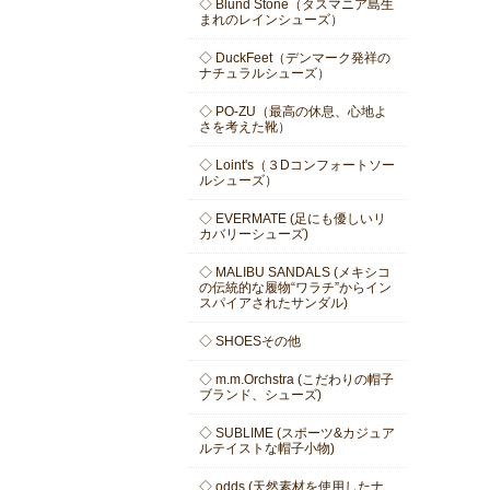
◇ Blund Stone（タスマニア島生
まれのレインシューズ）
◇ DuckFeet（デンマーク発祥の
ナチュラルシューズ）
◇ PO-ZU（最高の休息、心地よ
さを考えた靴）
◇ Loint's（３Dコンフォートソー
ルシューズ）
◇ EVERMATE (足にも優しいリ
カバリーシューズ)
◇ MALIBU SANDALS (メキシコ
の伝統的な履物“ワラチ”からイン
スパイアされたサンダル)
◇ SHOESその他
◇ m.m.Orchstra (こだわりの帽子
ブランド、シューズ)
◇ SUBLIME (スポーツ&カジュア
ルテイストな帽子小物)
◇ odds (天然素材を使用したナ