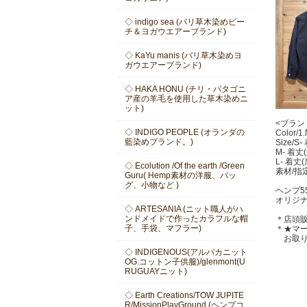
◇ indigo sea (バリ草木染めビー
チ＆ヨガウエアーブランド)
◇ KaYu manis (バリ草木染めヨ
ガウエアーブランド)
◇ HAKA HONU (チリ・パタゴニ
ア産の羊毛を使用した草木染めニ
ット)
<ブランド
◇ INDIGO PEOPLE (オランダの
Color/1
藍染めブランド。)
Size/
M- 着丈
L- 着丈
◇ Ecolution /Of the earth /Green
素材/指定
Guru( Hemp素材の洋服、バッ
グ、小物など )
ヘンプ5
オリジ
◇ ARTESANIA (ニット職人がハ
ンドメイドで作ったカラフルな帽
＊店頭
子、手袋、マフラー)
＊★マ
お取り
◇ INDIGENOUS(アルパカニット
OG.コットン子供服)/glenmont(U
RUGUAYニット)
◇ Earth Creations/TOW JUPITE
R/MissionPlayGround (ヘンプコ