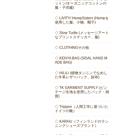
ットン/オーガニックコットンの
服・子供服)
◇ LIVITY/ HempSisters (Hempを
使用した服、小物、帽子)
◇ Slow Turtle (メッセージアート
なプリントステッカー、服)
◇ CLOTHINGその他
◇ KENYA BAG (SISAL HAND M
ADE BAG)
◇ HiLiLi (植物タンニンでなめし
た牛革レザーバック、財布)
◇ TK GARMENT SUPPLY (ビン
テージ生地を使用したバック・雑
貨)
◇ Trippen（人間工学に基づいた
ドイツの靴）
◇ KARHU（フィンランドのラン
ニングシューズブランド）