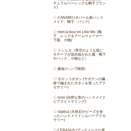
チュラルベーシックな帽子ブラン
ド)
◇ CANAMO (ネパール産ハンド
メイド、帽子・バック)
◇ meri ja kuu/ en Lille/ Me. (靴
下、レッグ＆アームウォーマー、
下着、小物)
◇ トシュカ（青空のような藍に
モチーフが染め抜かれた服・靴下
やバック、小物など）
◇ 麻福 (ヘンプ雑貨)
◇ モロッコボタン (サボテンの繊
維で編まれたボタンを使ったアク
セサリー)
◇ soso (自然な形のハンドメイド
ピアスとイヤリング)
◇ Sipilica (天然石やビーズを使
ったハンドメイドシルバーアクセ
サリー)
◇ CERASUS (アンティークな風