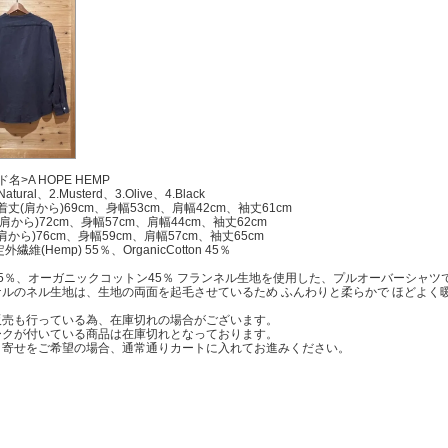
名>A HOPE HEMP
.Natural、2.Musterd、3.Olive、4.Black
S- 着丈(肩から)69cm、身幅53cm、肩幅42cm、袖丈61cm
(肩から)72cm、身幅57cm、肩幅44cm、袖丈62cm
(肩から)76cm、身幅59cm、肩幅57cm、袖丈65cm
外繊維(Hemp) 55％、OrganicCotton 45％
5％、オーガニックコットン45％ フランネル生地を使用した、プルオーバーシャツ
ナルのネル生地は、生地の両面を起毛させているため ふんわりと柔らかで ほどよく
販売も行っている為、在庫切れの場合がございます。
ークが付いている商品は在庫切れとなっております。
寄せをご希望の場合、通常通りカートに入れてお進みください。