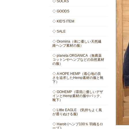
◇ SOCKS
◇ GOODS
◇ KID'S ITEM
◇ SALE
◇ Oromina（体に優しい天然繊
維ヘンプ素材の服）
◇ planeta ORGANICA（無農薬
コットンやヘンプなどの自然素材
の服）
◇ A HOPE HEMP（着心地の良
さを追求したHemp素材の服と靴
下）
◇ GOHEMP（環境に優しいデザ
インとHemp素材の服やバック、
靴下）
◇ Little EAGLE (気持ちよく風
が通りぬける服)
◇ Harob (ヘンプ100％ 羽織るロ
ーブ )