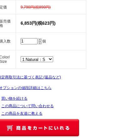
定価
9,790円(税890円)
販売価
6,853円(税623円)
格
購入数
個
Color/
Size
 特定商取引法に基づく表記 (返品など)
オプションの値段詳細はこちら
買い物を続ける
この商品について問い合わせる
この商品を友達に教える