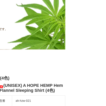
です。
 (4色)
(UNISEX) A HOPE HEMP Hem
Flannel Sleeping Shirt (4色)
型番
ah-hzw-021