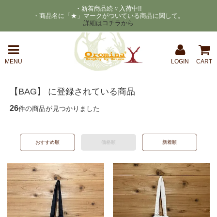
・新着商品続々入荷中!!
・商品名に「★」マークがついている商品に関して。
詳細はコチラから
MENU
LOGIN
CART
【BAG】 に登録されている商品
26
件の商品が見つかりました
おすすめ順
価格順
新着順