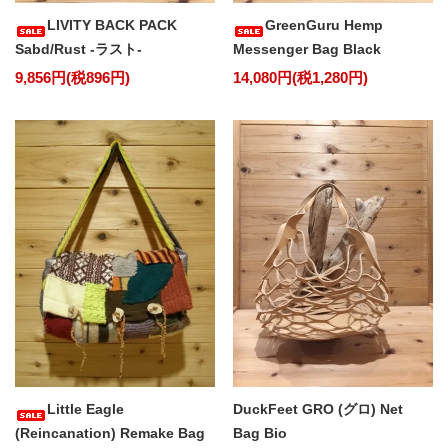
LIVITY BACK PACK
GreenGuru Hemp
Sabd/Rust -ラスト-
Messenger Bag Black
9,856円(税896円)
14,080円(税1,280円)
Little Eagle
DuckFeet GRO (グロ) Net
(Reincanation) Remake Bag
Bag Bio