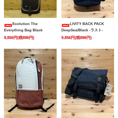
Ecolution The
LIVITY BACK PACK
Everything Bag Black
DeepSea/Black -ラスト-
9,856円(税896円)
9,856円(税896円)