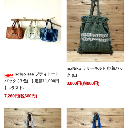
maNika ラリーキルト 巾着バッ
indigo sea プティトート
ク (E)
バック (３色) 【 定価11,000円
8,800円(税800円)
】 -ラスト-
7,260円(税660円)