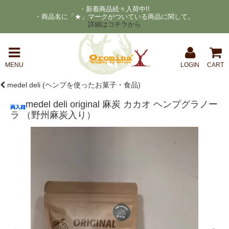
・新着商品続々入荷中!!
・商品名に「★」マークがついている商品に関して。
詳細はコチラから
MENU
LOGIN
CART
medel deli (ヘンプを使ったお菓子・食品)
medel deli original 麻炭 カカオ ヘンプグラノー
ラ （野州麻炭入り）