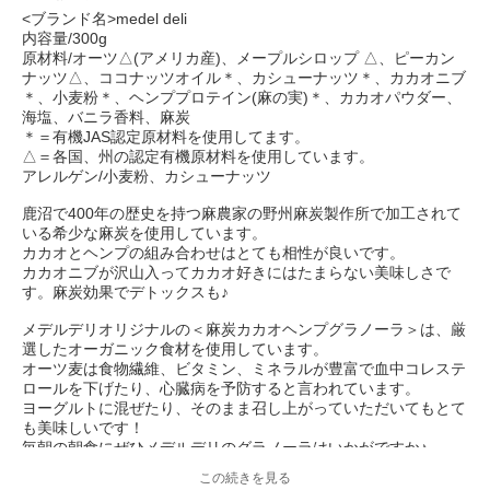
<ブランド名>medel deli
内容量/300g
原材料/オーツ△(アメリカ産)、メープルシロップ △、ピーカン
ナッツ△、ココナッツオイル＊、カシューナッツ＊、カカオニブ
＊、小麦粉＊、ヘンププロテイン(麻の実)＊、カカオパウダー、
海塩、バニラ香料、麻炭
＊＝有機JAS認定原材料を使用してます。
△＝各国、州の認定有機原材料を使用しています。
アレルゲン/小麦粉、カシューナッツ
鹿沼で400年の歴史を持つ麻農家の野州麻炭製作所で加工されて
いる希少な麻炭を使用しています。
カカオとヘンプの組み合わせはとても相性が良いです。
カカオニブが沢山入ってカカオ好きにはたまらない美味しさで
す。麻炭効果でデトックスも♪
メデルデリオリジナルの＜麻炭カカオヘンプグラノーラ＞は、厳
選したオーガニック食材を使用しています。
オーツ麦は食物繊維、ビタミン、ミネラルが豊富で血中コレステ
ロールを下げたり、心臓病を予防すると言われています。
ヨーグルトに混ぜたり、そのまま召し上がっていただいてもとて
も美味しいです！
毎朝の朝食にぜひメデルデリのグラノーラはいかがですか♪
この続きを見る
「人に優しい食べ物は地球にも優しい」