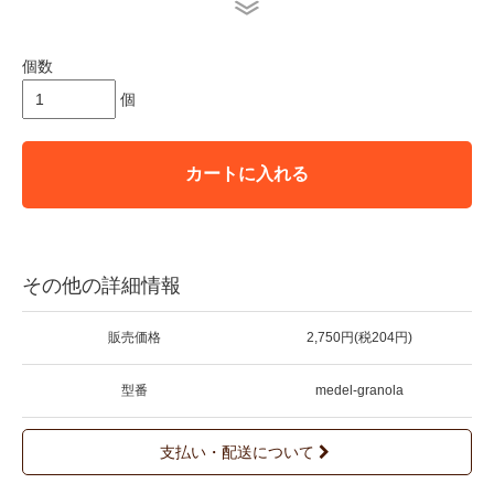
この美しい地球環境を未来にも残していけるように、今できる事
から始めたいと考えています。
食を見直し、心も身体も健康に育めるならば、世界も平和になる
個数
事だろうと信じて。
地球上の生物すべての循環を考えて、なるべく負担の掛からない
個
生き方をしたい。
未来の地球の事を考えて、もっと自然に寄り添えるように。お店
で提供しているものは、そんな思いを込めたものです。
皆様の心と身体が健康でありますように、愛をこめて・・・・
カートに入れる
＊店頭販売も行っている為、在庫切れの場合がございます。
＊★マークが付いている商品は在庫切れとなっております。
お取り寄せをご希望の場合、通常通りカートに入れてお進みくだ
さい。
その他の詳細情報
販売価格
2,750円(税204円)
型番
medel-granola
支払い・配送について