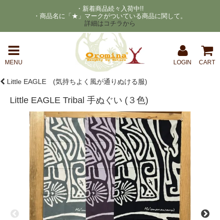
・新着商品続々入荷中!!
・商品名に「★」マークがついている商品に関して。
詳細はコチラから
MENU
LOGIN
CART
Little EAGLE (気持ちよく風が通りぬける服)
Little EAGLE Tribal 手ぬぐい (３色)