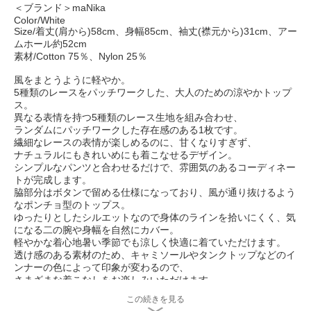
＜ブランド＞maNika
Color/White
Size/着丈(肩から)58cm、身幅85cm、袖丈(襟元から)31cm、アー
ムホール約52cm
素材/Cotton 75％、Nylon 25％
風をまとうように軽やか。
5種類のレースをパッチワークした、大人のための涼やかトップ
ス。
異なる表情を持つ5種類のレース生地を組み合わせ、
ランダムにパッチワークした存在感のある1枚です。
繊細なレースの表情が楽しめるのに、甘くなりすぎず、
ナチュラルにもきれいめにも着こなせるデザイン。
シンプルなパンツと合わせるだけで、雰囲気のあるコーディネー
トが完成します。
脇部分はボタンで留める仕様になっており、風が通り抜けるよう
なポンチョ型のトップス。
ゆったりとしたシルエットなので身体のラインを拾いにくく、気
になる二の腕や身幅を自然にカバー。
軽やかな着心地暑い季節でも涼しく快適に着ていただけます。
透け感のある素材のため、キャミソールやタンクトップなどのイ
ンナーの色によって印象が変わるので、
さまざまな着こなしをお楽しみいただけます。
モノトーンで引き締めた大人っぽいスタイリングもおすすめで
この続きを見る
す。