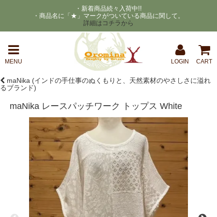
・新着商品続々入荷中!!
・商品名に「★」マークがついている商品に関して。
詳細はコチラから
MENU
LOGIN
CART
maNika (インドの手仕事のぬくもりと、天然素材のやさしさに溢れ
るブランド)
maNika レースパッチワーク トップス White