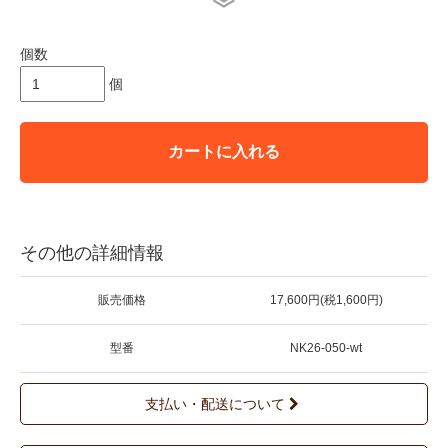
＊店頭販売も行っている為、在庫切れの場合がございます。
＊★マークが付いている商品は在庫切れとなっております。
個数
お取り寄せをご希望の場合、通常通りカートに入れてお進みく
ださい。
個
カートに入れる
その他の詳細情報
販売価格
17,600円(税1,600円)
型番
NK26-050-wt
支払い・配送について