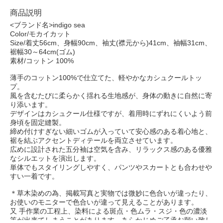
商品説明
<ブランド名>indigo sea
Color/モカイカット
Size/着丈56cm、身幅90cm、袖丈(襟元から)41cm、袖幅31cm、
裾幅30～64cm(ゴム)
素材/コットン 100%
薄手のコットン100%で仕立てた、軽やかなカシュクールトッ
プ。
風を含むたびに柔らかく揺れる生地感が、身体の動きに自然に寄
り添います。
デザインはカシュクール仕様ですが、着用時にずれにくいよう前
身頃を固定縫製。
締め付けすぎない細いゴムが入っていて安心感のある着心地と、
裾を結ぶアクセントディテールを両立させています。
広めに設計された五分袖は空気を含み、リラックス感のある優雅
なシルエットを演出します。
単体でもスタイリングしやすく、パンツやスカートとも合わせや
すい一着です。
＊草木染めの為、掲載写真と実物では微妙に色合いが違ったり、
お使いのモニターで色合いが違って見えることがあります。
又 手作業の工程上、染料による斑点・色ムラ・スジ・色の濃淡
等が出来てしまうことがあります。あらかじめご了承お願い致し