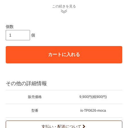
ます。
この続きを見る
＊indigo seaでは染めから色止めまですべてナチュラル素材を使
用していますので、
一般的な化学染料で染められた製品に比べて洗濯や日光に弱く、
個数
使用を重ねるとともに、色が変化します。
自然な色落ちは草木染めならではの風合いとご理解いただき、そ
個
の変化もまるごとおたのしみください。
３回目までは特に色落ちしやすいため、裏返して水で手洗いして
ください。
カートに入れる
＊店頭販売も行っている為、在庫切れの場合がございます。
＊★マークが付いている商品は在庫切れとなっております。
お取り寄せをご希望の場合、通常通りカートに入れてお進み
ください。
その他の詳細情報
販売価格
9,900円(税900円)
型番
is-TP0626-moca
支払い・配送について