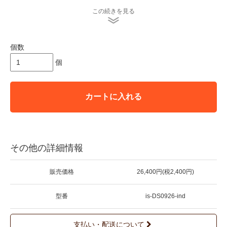
この続きを見る
＊indigo seaでは染めから色止めまですべてナチュラル素材を使
用していますので、
一般的な化学染料で染められた製品に比べて洗濯や日光に弱く、
使用を重ねるとともに、色が変化します。
個数
自然な色落ちは草木染めならではの風合いとご理解いただき、そ
の変化もまるごとおたのしみください。
個
３回目までは特に色落ちしやすいため、裏返して水で手洗いして
ください。
＊店頭販売も行っている為、在庫切れの場合がございます。
カートに入れる
＊★マークが付いている商品は在庫切れとなっております。
お取り寄せをご希望の場合、通常通りカートに入れてお進み
ください。
その他の詳細情報
販売価格
26,400円(税2,400円)
型番
is-DS0926-ind
支払い・配送について