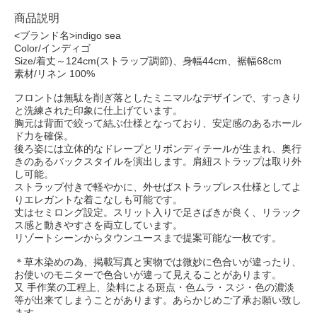
商品説明
<ブランド名>indigo sea
Color/インディゴ
Size/着丈～124cm(ストラップ調節)、身幅44cm、裾幅68cm
素材/リネン 100%
フロントは無駄を削ぎ落としたミニマルなデザインで、すっきり
と洗練された印象に仕上げています。
胸元は背面で絞って結ぶ仕様となっており、安定感のあるホール
ド力を確保。
後ろ姿には立体的なドレープとリボンディテールが生まれ、奥行
きのあるバックスタイルを演出します。肩紐ストラップは取り外
し可能。
ストラップ付きで軽やかに、外せばストラップレス仕様としてよ
りエレガントな着こなしも可能です。
丈はセミロング設定。スリット入りで足さばきが良く、リラック
ス感と動きやすさを両立しています。
リゾートシーンからタウンユースまで提案可能な一枚です。
＊草木染めの為、掲載写真と実物では微妙に色合いが違ったり、
お使いのモニターで色合いが違って見えることがあります。
又 手作業の工程上、染料による斑点・色ムラ・スジ・色の濃淡
等が出来てしまうことがあります。あらかじめご了承お願い致し
ます。