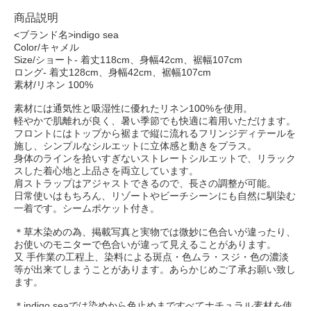
商品説明
<ブランド名>indigo sea
Color/キャメル
Size/ショート- 着丈118cm、身幅42cm、裾幅107cm
ロング- 着丈128cm、身幅42cm、裾幅107cm
素材/リネン 100%
素材には通気性と吸湿性に優れたリネン100%を使用。
軽やかで肌離れが良く、暑い季節でも快適に着用いただけます。
フロントにはトップから裾まで縦に流れるフリンジディテールを
施し、シンプルなシルエットに立体感と動きをプラス。
身体のラインを拾いすぎないストレートシルエットで、リラック
スした着心地と上品さを両立しています。
肩ストラップはアジャストできるので、長さの調整が可能。
日常使いはもちろん、リゾートやビーチシーンにも自然に馴染む
一着です。シームポケット付き。
＊草木染めの為、掲載写真と実物では微妙に色合いが違ったり、
お使いのモニターで色合いが違って見えることがあります。
又 手作業の工程上、染料による斑点・色ムラ・スジ・色の濃淡
等が出来てしまうことがあります。あらかじめご了承お願い致し
ます。
＊indigo seaでは染めから色止めまですべてナチュラル素材を使