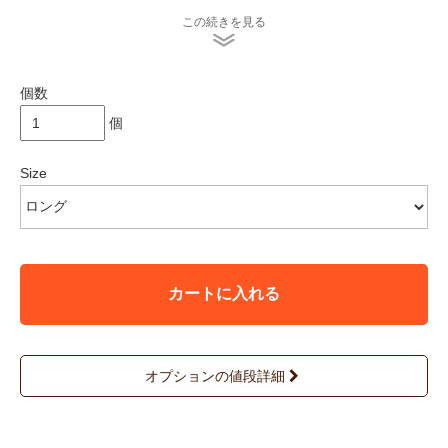
用していますので、
この続きを見る
一般的な化学染料で染められた製品に比べて洗濯や日光に弱く、
使用を重ねるとともに、色が変化します。
自然な色落ちは草木染めならではの風合いとご理解いただき、そ
の変化もまるごとおたのしみください。
個数
３回目までは特に色落ちしやすいため、裏返して水で手洗いして
ください。
個
＊店頭販売も行っている為、在庫切れの場合がございます。
＊★マークが付いている商品は在庫切れとなっております。
Size
お取り寄せをご希望の場合、通常通りカートに入れてお進み
ください。
カートに入れる
オプションの値段詳細