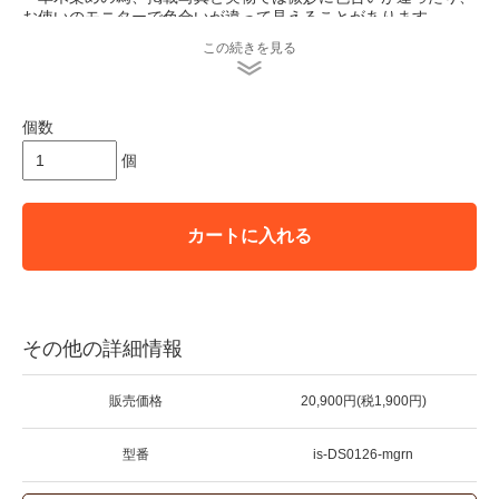
お使いのモニターで色合いが違って見えることがあります。
又 手作業の工程上、染料による斑点・色ムラ・スジ・色の濃淡
この続きを見る
等が出来てしまうことがあります。あらかじめご了承お願い致し
ます。
＊indigo seaでは染めから色止めまですべてナチュラル素材を使
個数
用していますので、
一般的な化学染料で染められた製品に比べて洗濯や日光に弱く、
個
使用を重ねるとともに、色が変化します。
自然な色落ちは草木染めならではの風合いとご理解いただき、そ
の変化もまるごとおたのしみください。
３回目までは特に色落ちしやすいため、裏返して水で手洗いして
カートに入れる
ください。
＊店頭販売も行っている為、在庫切れの場合がございます。
＊★マークが付いている商品は在庫切れとなっております。
お取り寄せをご希望の場合、通常通りカートに入れてお進み
その他の詳細情報
ください。
販売価格
20,900円(税1,900円)
型番
is-DS0126-mgrn