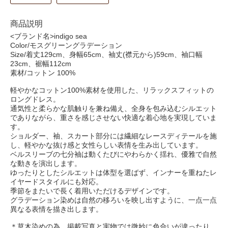
商品説明
<ブランド名>indigo sea
Color/モスグリーングラデーション
Size/着丈129cm、身幅65cm、袖丈(襟元から)59cm、袖口幅
23cm、裾幅112cm
素材/コットン 100%
軽やかなコットン100%素材を使用した、リラックスフィットの
ロングドレス。
通気性と柔らかな肌触りを兼ね備え、全身を包み込むシルエット
でありながら、重さを感じさせない快適な着心地を実現していま
す。
ショルダー、袖、スカート部分には繊細なレースディテールを施
し、軽やかな抜け感と女性らしい表情を生み出しています。
ベルスリーブの七分袖は動くたびにやわらかく揺れ、優雅で自然
な動きを演出します。
ゆったりとしたシルエットは体型を選ばず、インナーを重ねたレ
イヤードスタイルにも対応。
季節をまたいで長く着用いただけるデザインです。
グラデーション染めは自然の移ろいを映し出すように、一点一点
異なる表情を描き出します。
＊草木染めの為、掲載写真と実物では微妙に色合いが違ったり、