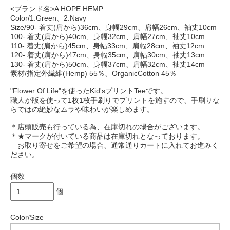
<ブランド名>A HOPE HEMP
Color/1.Green、2.Navy
Size/90- 着丈(肩から)36cm、身幅29cm、肩幅26cm、袖丈10cm
100- 着丈(肩から)40cm、身幅32cm、肩幅27cm、袖丈10cm
110- 着丈(肩から)45cm、身幅33cm、肩幅28cm、袖丈12cm
120- 着丈(肩から)47cm、身幅35cm、肩幅30cm、袖丈13cm
130- 着丈(肩から)50cm、身幅37cm、肩幅32cm、袖丈14cm
素材/指定外繊維(Hemp) 55％、OrganicCotton 45％
"Flower Of Life"を使ったKid'sプリントTeeです。
職人が版を使って1枚1枚手刷りでプリントを施すので、手刷りな
らではの絶妙なムラや味わいが楽しめます。
＊店頭販売も行っている為、在庫切れの場合がございます。
＊★マークが付いている商品は在庫切れとなっております。
お取り寄せをご希望の場合、通常通りカートに入れてお進みく
ださい。
個数
個
Color/Size