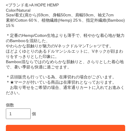
<ブランド名>A HOPE HEMP
Color/Natural
Size/着丈(肩から)59cm、身幅50cm、肩幅59cm、袖丈7cm
素材/Cotton 60％、植物繊維(Hemp) 25％、指定外繊維(Bamboo)
15％
＊定番のHemp/Cotton生地よりも薄手で、軽やかな着心地が魅力
のBambooを混紡した、
やわらかな肌触りが魅力のVネックドルマンTシャツです。
ほどよくゆとりのあるドルマンシルエットに、Vネックが顔まわ
りをすっきりとした印象に。
Bamboo混ならではのなめらかな肌触りと、さらりとした着心地
で、暑い季節も快適に過ごせます。
＊店頭販売も行っている為、在庫切れの場合がございます。
＊★マークが付いている商品は在庫切れとなっております。
お取り寄せをご希望の場合、通常通りカートに入れてお進みく
ださい。
個数
個