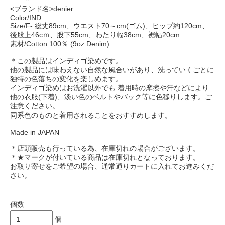
<ブランド名>denier
Color/IND
Size/F- 総丈89cm、ウエスト70～cm(ゴム)、ヒップ約120cm、
後股上46cｍ、股下55cm、わたり幅38cm、裾幅20cm
素材/Cotton 100％ (9oz Denim)
＊この製品はインディゴ染めです。
他の製品には味わえない自然な風合いがあり、洗っていくごとに
独特の色落ちの変化を楽しめます。
インディゴ染めはお洗濯以外でも 着用時の摩擦や汗などにより
他の衣服(下着)、淡い色のベルトやバック等に色移りします。ご
注意ください。
同系色のものと着用されることをおすすめします。
Made in JAPAN
＊店頭販売も行っている為、在庫切れの場合がございます。
＊★マークが付いている商品は在庫切れとなっております。
お取り寄せをご希望の場合、通常通りカートに入れてお進みくだ
さい。
個数
個