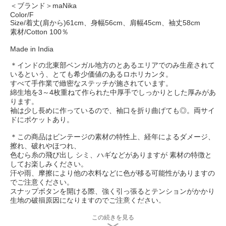
＜ブランド＞maNika
Color/F
Size/着丈(肩から)61cm、身幅56cm、肩幅45cm、袖丈58cm
素材/Cotton 100％
Made in India
＊インドの北東部ベンガル地方のとあるエリアでのみ生産されて
いるという、とても希少価値のあるロホリカンタ。
すべて手作業で緻密なステッチが施されています。
綿生地を3～4枚重ねて作られた中厚手でしっかりとした厚みがあ
ります。
袖は少し長めに作っているので、袖口を折り曲げても◎。両サイ
ドにポケットあり。
＊この商品はビンテージの素材の特性上、経年によるダメージ、
擦れ、破れやほつれ、
色むら糸の飛び出し シミ、ハギなどがありますが 素材の特徴と
してお楽しみください。
汗や雨、摩擦により他の衣料などに色が移る可能性がありますの
でご注意ください。
スナップボタンを開ける際、強く引っ張るとテンションがかかり
生地の破損原因になりますのでご注意ください。
＊店頭販売も行っている為、在庫切れの場合がございます。
この続きを見る