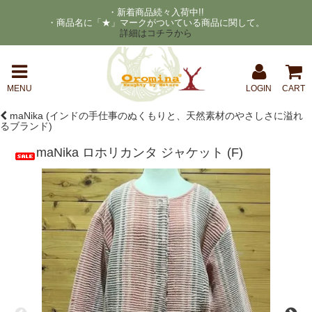
・新着商品続々入荷中!!
・商品名に「★」マークがついている商品に関して。
詳細はコチラから
MENU
LOGIN
CART
maNika (インドの手仕事のぬくもりと、天然素材のやさしさに溢れ
るブランド)
maNika ロホリカンタ ジャケット (F)