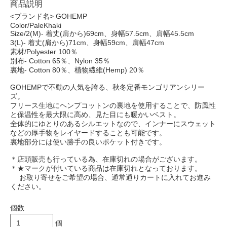
商品説明
<ブランド名> GOHEMP
Color/PaleKhaki
Size/2(M)- 着丈(肩から)69cm、身幅57.5cm、肩幅45.5cm
3(L)- 着丈(肩から)71cm、身幅59cm、肩幅47cm
素材/Polyester 100％
別布- Cotton 65％、Nylon 35％
裏地- Cotton 80％、植物繊維(Hemp) 20％
GOHEMPで不動の人気を誇る、秋冬定番モンゴリアンシリー
ズ。
フリース生地にヘンプコットンの裏地を使用することで、防風性
と保温性を最大限に高め、見た目にも暖かいベスト。
全体的にゆとりのあるシルエットなので、インナーにスウェット
などの厚手物をレイヤードすることも可能です。
裏地部分には使い勝手の良いポケット付きです。
＊店頭販売も行っている為、在庫切れの場合がございます。
＊★マークが付いている商品は在庫切れとなっております。
お取り寄せをご希望の場合、通常通りカートに入れてお進み
ください。
個数
個