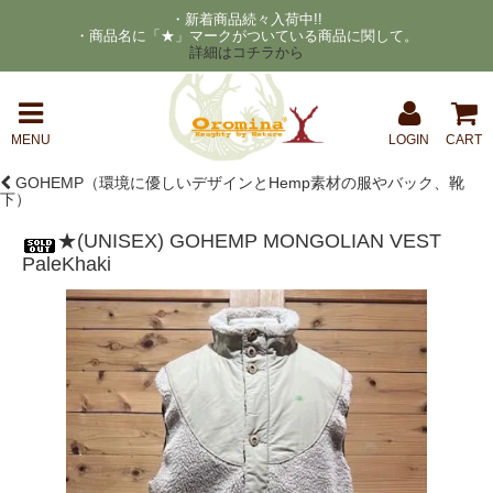
・新着商品続々入荷中!!
・商品名に「★」マークがついている商品に関して。
詳細はコチラから
MENU
LOGIN
CART
GOHEMP（環境に優しいデザインとHemp素材の服やバック、靴
下）
★(UNISEX) GOHEMP MONGOLIAN VEST
PaleKhaki