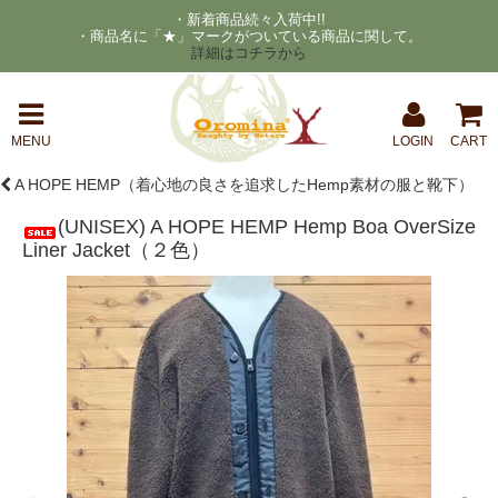
・新着商品続々入荷中!!
・商品名に「★」マークがついている商品に関して。
詳細はコチラから
MENU
LOGIN
CART
A HOPE HEMP（着心地の良さを追求したHemp素材の服と靴下）
(UNISEX) A HOPE HEMP Hemp Boa OverSize
Liner Jacket（２色）