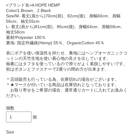
<ブランド名>A HOPE HEMP
Color/1.Brown、2.Black
Size/M- 着丈(肩から)70cm(前)、82cm(後)、身幅60cm、肩幅
56cm、袖丈55cm
L- 着丈(肩から)81cm(前)、85cm(後)、身幅64cm、肩幅58cm、
袖丈58cm
素材/Polyester 100％
裏地- 指定外繊維(Hemp) 55％、OrganicCotton 45％
表にボアを使い保温性を持たせ、裏地にはヘンプオーガニックコ
ットンの天竺生地を使い着心地の良さを出しています。
袖裏にはタフタを使っているので滑りがよく着脱しやすいです。
前はボタンとファスナーで2通りの閉め方が出来ます。
＊店頭販売も行っている為、在庫切れの場合がございます。
＊★マークが付いている商品は在庫切れとなっております。
お取り寄せをご希望の場合、通常通りカートに入れてお進みく
ださい。
個数
個
Size