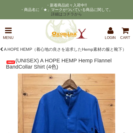
・新着商品続々入荷中!!
・商品名に「★」マークがついている商品に関して。
詳細はコチラから
MENU
LOGIN
CART
A HOPE HEMP（着心地の良さを追求したHemp素材の服と靴下）
(UNISEX) A HOPE HEMP Hemp Flannel
BandCollar Shirt (4色)