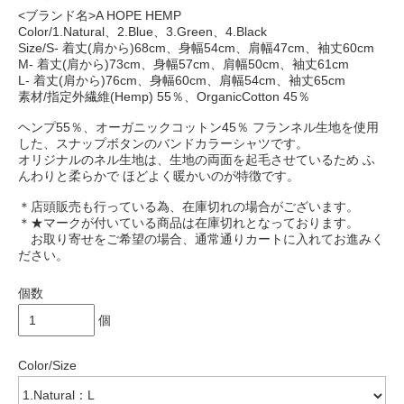
<ブランド名>A HOPE HEMP
Color/1.Natural、2.Blue、3.Green、4.Black
Size/S- 着丈(肩から)68cm、身幅54cm、肩幅47cm、袖丈60cm
M- 着丈(肩から)73cm、身幅57cm、肩幅50cm、袖丈61cm
L- 着丈(肩から)76cm、身幅60cm、肩幅54cm、袖丈65cm
素材/指定外繊維(Hemp) 55％、OrganicCotton 45％
ヘンプ55％、オーガニックコットン45％ フランネル生地を使用
した、スナップボタンのバンドカラーシャツです。
オリジナルのネル生地は、生地の両面を起毛させているため ふ
んわりと柔らかで ほどよく暖かいのが特徴です。
＊店頭販売も行っている為、在庫切れの場合がございます。
＊★マークが付いている商品は在庫切れとなっております。
お取り寄せをご希望の場合、通常通りカートに入れてお進みく
ださい。
個数
個
Color/Size