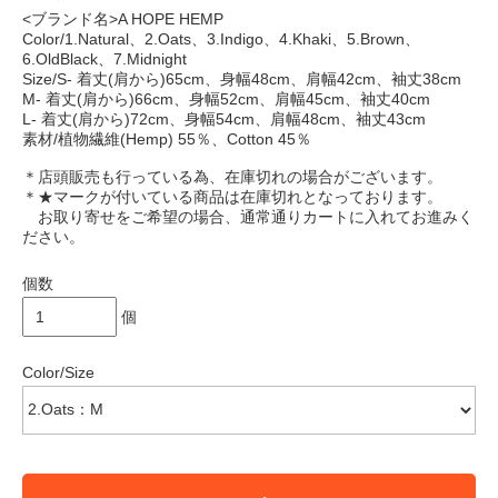
<ブランド名>A HOPE HEMP
Color/1.Natural、2.Oats、3.Indigo、4.Khaki、5.Brown、
6.OldBlack、7.Midnight
Size/S- 着丈(肩から)65cm、身幅48cm、肩幅42cm、袖丈38cm
M- 着丈(肩から)66cm、身幅52cm、肩幅45cm、袖丈40cm
L- 着丈(肩から)72cm、身幅54cm、肩幅48cm、袖丈43cm
素材/植物繊維(Hemp) 55％、Cotton 45％
＊店頭販売も行っている為、在庫切れの場合がございます。
＊★マークが付いている商品は在庫切れとなっております。
お取り寄せをご希望の場合、通常通りカートに入れてお進みく
ださい。
個数
個
Color/Size