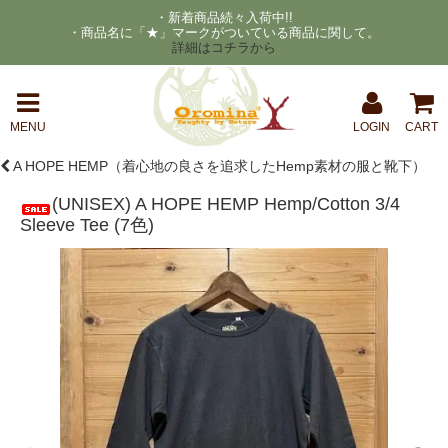
・新着商品続々入荷中!!
・商品名に「★」マークがついている商品に関して。
詳細はコチラから
MENU
LOGIN
CART
A HOPE HEMP（着心地の良さを追求したHemp素材の服と靴下）
(UNISEX) A HOPE HEMP Hemp/Cotton 3/4
Sleeve Tee (7色)