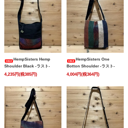
HempSisters Hemp
HempSisters One
Shoulder Black -ラスト-
Botton Shoulder -ラスト-
4,235円(税385円)
4,004円(税364円)