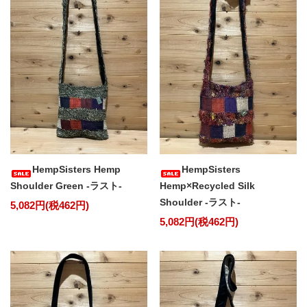
HempSisters Hemp
HempSisters
Shoulder Green -ラスト-
Hemp×Recycled Silk
Shoulder -ラスト-
5,082円(税462円)
5,082円(税462円)