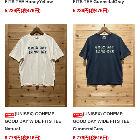
FITS TEE HoneyYellow
FITS TEE GunmetalGray
5,236円(税476円)
5,236円(税476円)
(UNISEX) GOHEMP
(UNISEX) GOHEMP
GOOD DAY WIDE FITS TEE
GOOD DAY WIDE FITS TEE
Natural
GunmetalGray
6,776円(税616円)
6,776円(税616円)