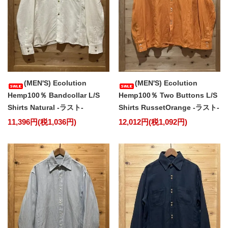
(MEN'S) Ecolution
(MEN'S) Ecolution
Hemp100％ Bandcollar L/S
Hemp100％ Two Buttons L/S
Shirts Natural -ラスト-
Shirts RussetOrange -ラスト-
11,396円(税1,036円)
12,012円(税1,092円)