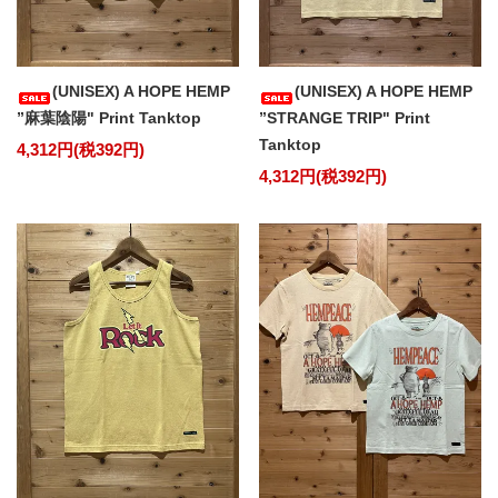
(UNISEX) A HOPE HEMP
(UNISEX) A HOPE HEMP
”麻葉陰陽" Print Tanktop
”STRANGE TRIP" Print
Tanktop
4,312円(税392円)
4,312円(税392円)