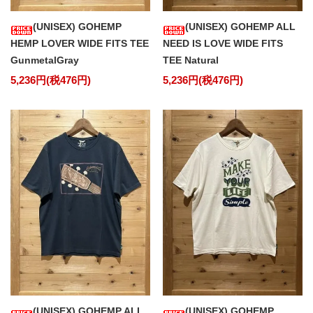
(UNISEX) GOHEMP
(UNISEX) GOHEMP ALL
HEMP LOVER WIDE FITS TEE
NEED IS LOVE WIDE FITS
GunmetalGray
TEE Natural
5,236円(税476円)
5,236円(税476円)
(UNISEX) GOHEMP ALL
(UNISEX) GOHEMP