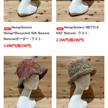
HempSisters
HempSisters NETTLE
Hemp×Recycled Silk Beanie
HAT Natural -ラスト-
Naturalボーダー -ラスト-
2,156円(税196円)
3,696円(税336円)