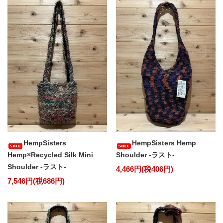
HempSisters
HempSisters Hemp
Hemp×Recycled Silk Mini
Shoulder -ラスト-
Shoulder -ラスト-
4,466円(税406円)
7,546円(税686円)