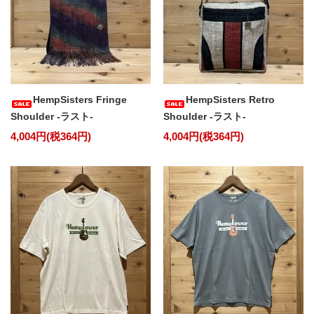
HempSisters Fringe
HempSisters Retro
Shoulder -ラスト-
Shoulder -ラスト-
4,004円(税364円)
4,004円(税364円)