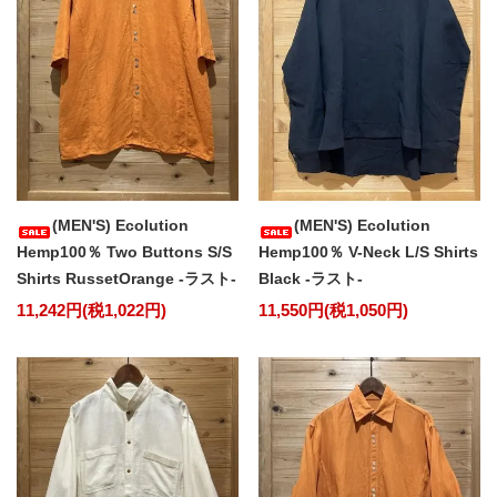
(MEN'S) Ecolution
(MEN'S) Ecolution
Hemp100％ Two Buttons S/S
Hemp100％ V-Neck L/S Shirts
Shirts RussetOrange -ラスト-
Black -ラスト-
11,242円(税1,022円)
11,550円(税1,050円)