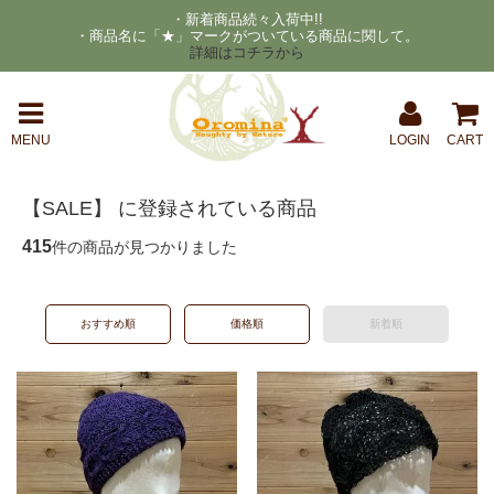
・新着商品続々入荷中!!
・商品名に「★」マークがついている商品に関して。
詳細はコチラから
MENU
LOGIN
CART
【SALE】 に登録されている商品
415
件の商品が見つかりました
おすすめ順
価格順
新着順