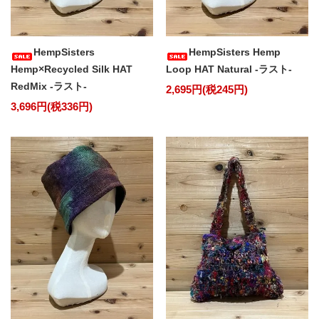
HempSisters
HempSisters Hemp
Hemp×Recycled Silk HAT
Loop HAT Natural -ラスト-
RedMix -ラスト-
2,695円(税245円)
3,696円(税336円)