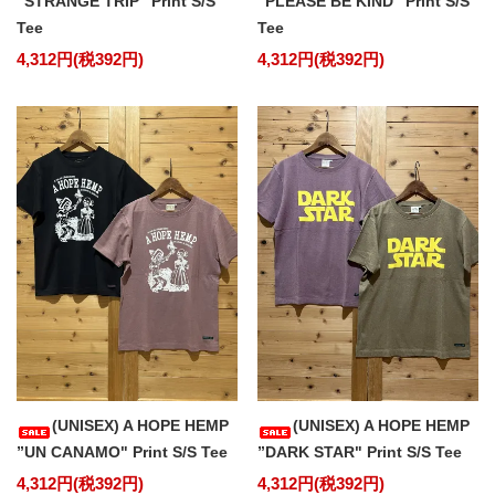
”STRANGE TRIP" Print S/S
”PLEASE BE KIND" Print S/S
Tee
Tee
4,312円(税392円)
4,312円(税392円)
(UNISEX) A HOPE HEMP
(UNISEX) A HOPE HEMP
”UN CANAMO" Print S/S Tee
”DARK STAR" Print S/S Tee
4,312円(税392円)
4,312円(税392円)