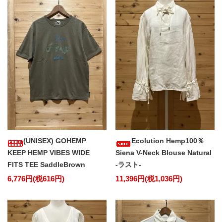
(UNISEX) GOHEMP
Ecolution Hemp100％
KEEP HEMP VIBES WIDE
Siena V-Neck Blouse Natural
FITS TEE SaddleBrown
-ラスト-
6,776円(税616円)
11,396円(税1,036円)