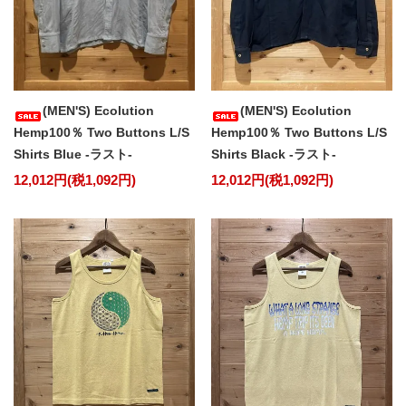
(MEN'S) Ecolution
(MEN'S) Ecolution
Hemp100％ Two Buttons L/S
Hemp100％ Two Buttons L/S
Shirts Blue -ラスト-
Shirts Black -ラスト-
12,012円(税1,092円)
12,012円(税1,092円)