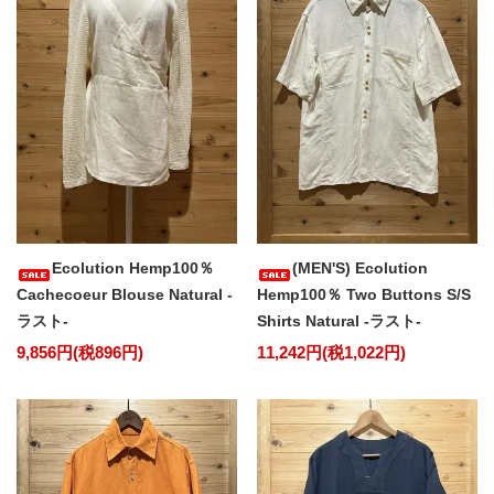
Ecolution Hemp100％
(MEN'S) Ecolution
Cachecoeur Blouse Natural -
Hemp100％ Two Buttons S/S
ラスト-
Shirts Natural -ラスト-
9,856円(税896円)
11,242円(税1,022円)