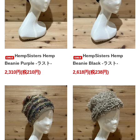
HempSisters Hemp
HempSisters Hemp
Beanie Purple -ラスト-
Beanie Black -ラスト-
2,310円(税210円)
2,618円(税238円)